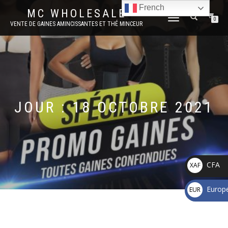
French
MC WHOLESALE
DÉPLIER
0
VENTE DE GAINES AMINCISSANTES ET THÉ MINCEUR
LA
NAVIGATION
JOUR :
18 OCTOBRE 2021
CFA
XAF
CFA
Europ
EUR
€