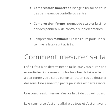
Compression modérée :
lissage plus solide et 
des panneaux de contrôle du ventre
Compression ferme :
permet de sculpter la silho
par des panneaux de contrôle supplémentaires.
Compression
maximale :
La meilleure pour une si
comme le latex sont utilisés.
Comment mesurer sa tail
Enfin il faut bien déterminer sa taille, que vous aurez pr
essentielles à mesurer sont les hanches, la taille et le b
à plat contre votre corps et non tendu. En cas de doute en
dessous. Une gaine trop petite peut être embarrassante e
Une compression ferme , c’est ça la clé du pouvoir du mo
Le e-commerce c’est une affaire de tous et c’est un av