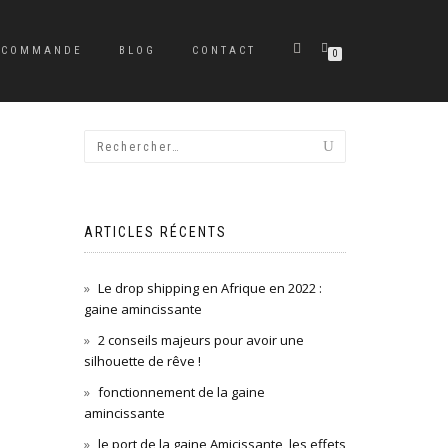
A COMMANDE
BLOG
CONTACT
0
ARTICLES RÉCENTS
Le drop shipping en Afrique en 2022 :
gaine amincissante
2 conseils majeurs pour avoir une
silhouette de rêve !
fonctionnement de la gaine
amincissante
le port de la gaine Amicissante, les effets