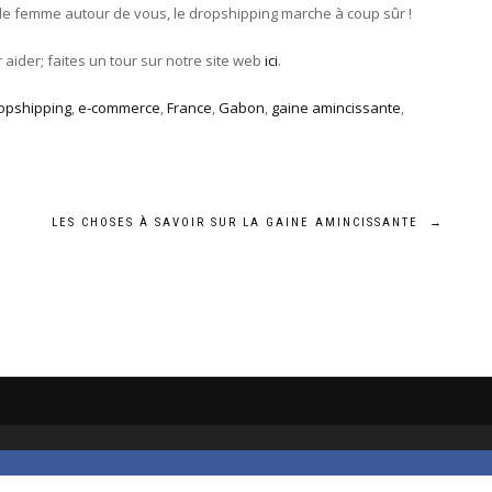
de femme autour de vous, le dropshipping marche à coup sûr !
ider; faites un tour sur notre site web
ici
.
opshipping
,
e-commerce
,
France
,
Gabon
,
gaine amincissante
,
LES CHOSES À SAVOIR SUR LA GAINE AMINCISSANTE
→