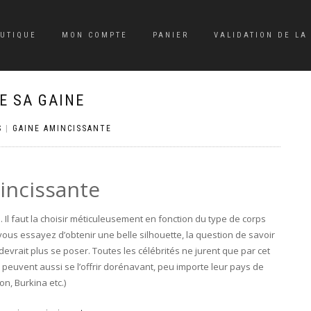
UTIQUE
MON COMPTE
PANIER
VALIDATION DE L
E SA GAINE
S
|
GAINE AMINCISSANTE
mincissante
. Il faut la choisir méticuleusement en fonction du type de corps
 vous essayez d’obtenir une belle silhouette, la question de savoir
evrait plus se poser. Toutes les célébrités ne jurent que par cet
peuvent aussi se l’offrir dorénavant, peu importe leur pays de
on, Burkina etc.)