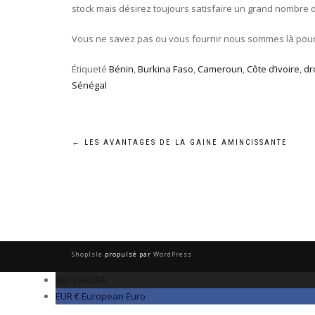
stock mais désirez toujours satisfaire un grand nombre 
Vous ne savez pas ou vous fournir nous sommes là pour a
Étiqueté
Bénin
,
Burkina Faso
,
Cameroun
,
Côte d’ivoire
,
dr
Sénégal
←
LES AVANTAGES DE LA GAINE AMINCISSANTE
ShopIsle
propulsé par
WordPress
XAF CFA
CFA
EUR €
European Euro