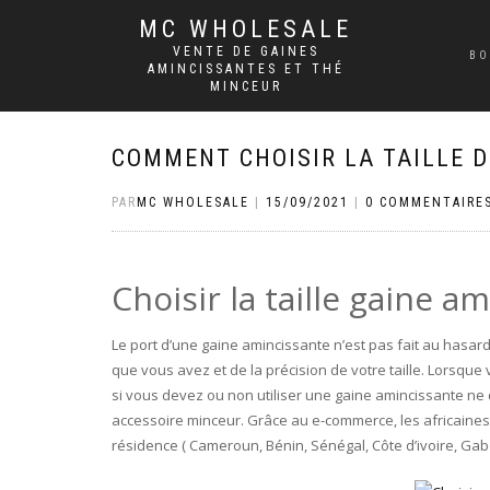
MC WHOLESALE
VENTE DE GAINES
BO
AMINCISSANTES ET THÉ
MINCEUR
COMMENT CHOISIR LA TAILLE D
PAR
MC WHOLESALE
|
15/09/2021
|
0 COMMENTAIRE
Choisir la taille gaine a
Le port d’une gaine amincissante n’est pas fait au hasard
que vous avez et de la précision de votre taille. Lorsque
si vous devez ou non utiliser une gaine amincissante ne d
accessoire minceur. Grâce au e-commerce, les africaines 
résidence ( Cameroun, Bénin, Sénégal, Côte d’ivoire, Gab