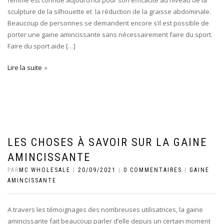
femme est connue aujourd’hui pour son efficacité au niveau de la
sculpture de la silhouette et la réduction de la graisse abdominale.
Beaucoup de personnes se demandent encore s’il est possible de
porter une gaine amincissante sans nécessairement faire du sport.
Faire du sport aide […]
Lire la suite
LES CHOSES À SAVOIR SUR LA GAINE
AMINCISSANTE
PAR
MC WHOLESALE
|
20/09/2021
|
0 COMMENTAIRES
|
GAINE
AMINCISSANTE
A travers les témoignages des nombreuses utilisatrices, la gaine
amincissante fait beaucoup parler d’elle depuis un certain moment